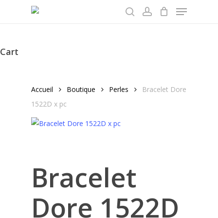
Menu
Skip
to
search
account
main
content
Cart
Close
Cart
Accueil
Boutique
Perles
Bracelet Dore
1522D x pc
Bracelet
Dore 1522D