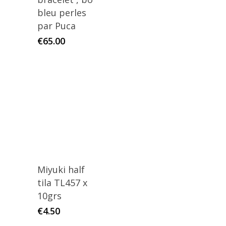
bleu perles
par Puca
€
65.00
Miyuki half
tila TL457 x
10grs
€
4.50