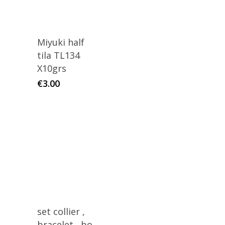
Miyuki half
tila TL134
X10grs
€
3.00
set collier ,
bracelet , bo