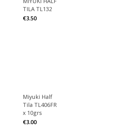
MIYUKI HALF
TILA TL132
€
3.50
Miyuki Half
Tila TL406FR
x 10grs
€
3.00