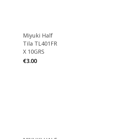
Miyuki Half
Tila TL401FR
X 10GRS
€
3.00