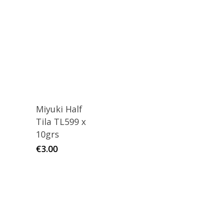
Miyuki Half
Tila TL599 x
10grs
€
3.00