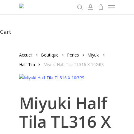
Menu
Skip
to
search
account
main
content
Cart
Close
Cart
Accueil
Boutique
Perles
Miyuki
Half Tila
Miyuki Half Tila TL316 X 10GRS
Miyuki Half
Tila TL316 X