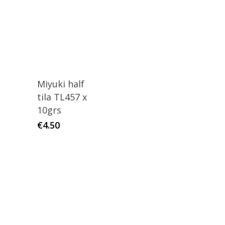
Miyuki half
tila TL457 x
10grs
€
4.50