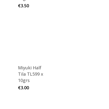
€
3.50
Miyuki Half
Tila TL599 x
10grs
€
3.00