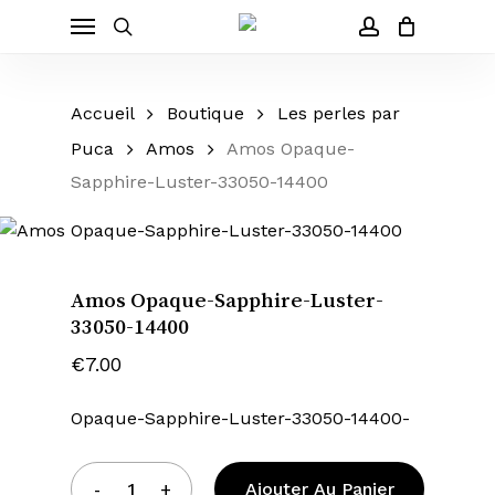
Cart
Skip
Menu
to
Close
search
account
main
Cart
content
Accueil
Boutique
Les perles par
Puca
Amos
Amos Opaque-
Sapphire-Luster-33050-14400
Amos Opaque-Sapphire-Luster-
33050-14400
€
7.00
Opaque-Sapphire-Luster-33050-14400-
Ajouter Au Panier