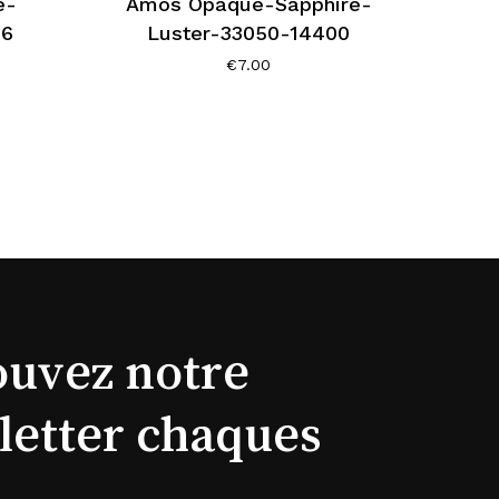
e-
Amos Opaque-Sapphire-
96
Luster-33050-14400
€
7.00
ouvez notre
letter chaques