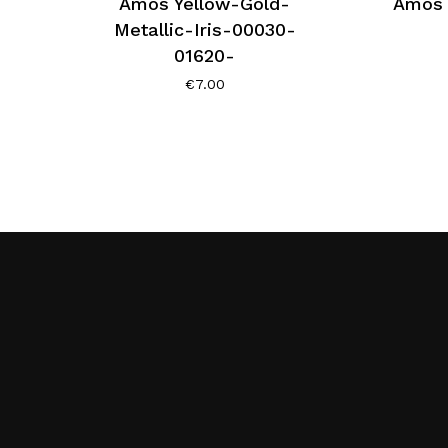
Amos Yellow-Gold-
Amos 
Metallic-Iris-00030-
01620-
€
7.00