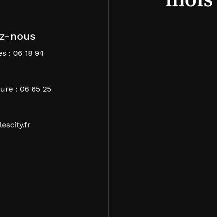
z-nous
s : 06 18 94
ure : 06 65 25
escity.fr