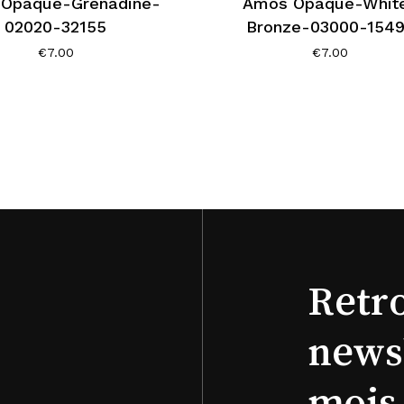
Opaque-Grenadine-
Amos Opaque-Whit
02020-32155
Bronze-03000-154
€
7.00
€
7.00
Retr
news
mois