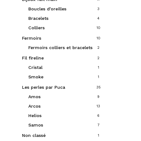
Boucles d'oreilles
3
Bracelets
4
Colliers
10
Fermoirs
10
Fermoirs colliers et bracelets
2
Fil fireline
2
Cristal
1
Smoke
1
Les perles par Puca
35
Amos
9
Arcos
13
Helios
6
Samos
7
Non classé
1