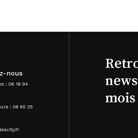
Retr
z-nous
news
s : 06 18 94
mois
ure : 06 65 25
escity.fr