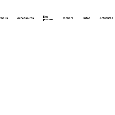
Cart
Close
Nos
Cart
rmoirs
Accessoires
Ateliers
Tutos
Actualités
promos