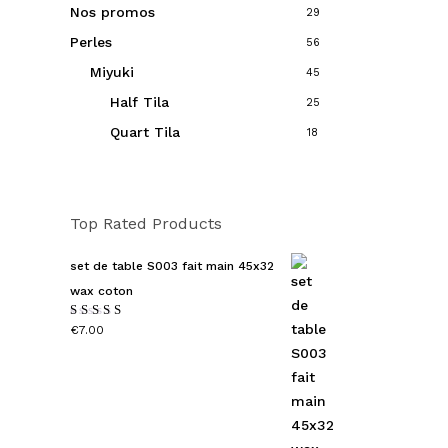
Nos promos
29
Perles
56
Miyuki
45
Half Tila
25
Quart Tila
18
Top Rated Products
set de table S003 fait main 45x32
wax coton
Note
€
7.00
5.00
sur
5