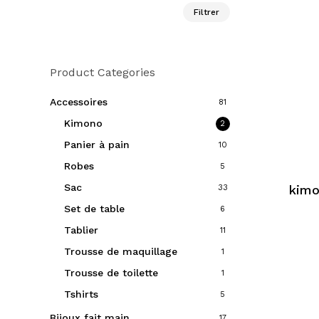
Prix
Prix
Filtrer
min
max
Product Categories
Accessoires
81
Kimono
2
Panier à pain
10
Robes
5
Sac
kimo
33
Set de table
6
Tablier
11
Trousse de maquillage
1
Trousse de toilette
1
Tshirts
5
Bijoux fait main
17