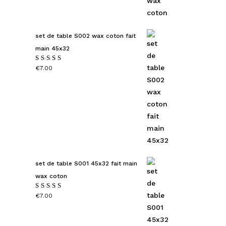
set de table S002 wax coton fait
main 45x32
Note
€
7.00
4.00
sur 5
set de table S001 45x32 fait main
wax coton
Note
€
7.00
4.00
sur 5