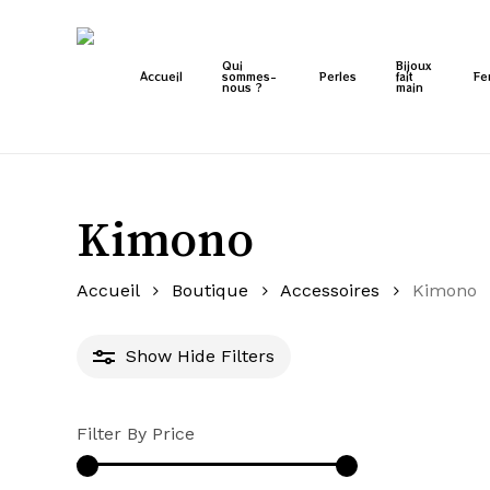
Skip
to
main
Qui
Bijoux
Accueil
sommes-
Perles
fait
Fe
nous ?
main
content
Kimono
Accueil
Boutique
Accessoires
Kimono
Show
Hide
Filters
Filter By Price