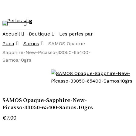
Skip
art
to
main
0
search
lose
Menu
account
content
art
Accueil
Boutique
Les perles par
Puca
Samos
SAMOS Opaque-
Sapphire-New-Picasso-33050-65400-
Samos.10grs
SAMOS Opaque-Sapphire-New-
Picasso-33050-65400-Samos.10grs
€
7.00