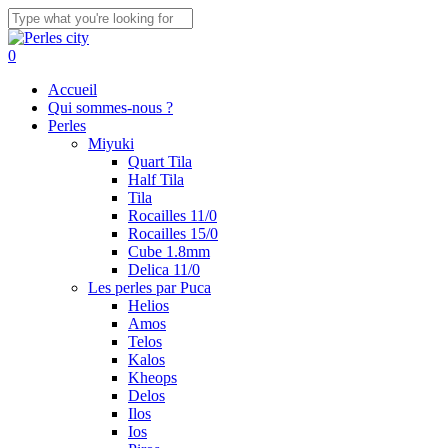
Skip
to
Close
main
Search
search
account
0
content
Menu
Accueil
Qui sommes-nous ?
Perles
Miyuki
Quart Tila
Half Tila
Tila
Rocailles 11/0
Rocailles 15/0
Cube 1.8mm
Delica 11/0
Les perles par Puca
Helios
Amos
Telos
Kalos
Kheops
Delos
Ilos
Ios