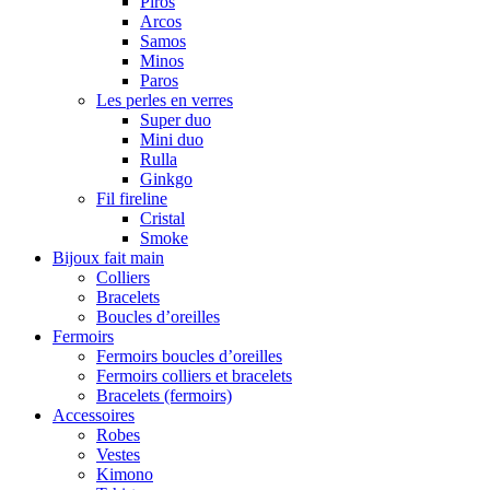
Piros
Arcos
Samos
Minos
Paros
Les perles en verres
Super duo
Mini duo
Rulla
Ginkgo
Fil fireline
Cristal
Smoke
Bijoux fait main
Colliers
Bracelets
Boucles d’oreilles
Fermoirs
Fermoirs boucles d’oreilles
Fermoirs colliers et bracelets
Bracelets (fermoirs)
Accessoires
Robes
Vestes
Kimono