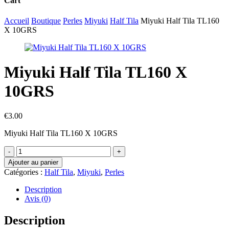
Cart
Close
Accueil
Boutique
Perles
Miyuki
Half Tila
Miyuki Half Tila TL160
Cart
X 10GRS
Miyuki Half Tila TL160 X
10GRS
€
3.00
Miyuki Half Tila TL160 X 10GRS
quantité
de
Ajouter au panier
Miyuki
Catégories :
Half Tila
,
Miyuki
,
Perles
Half
Tila
Description
TL160
Avis (0)
X
10GRS
Description