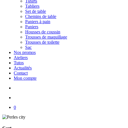
Tshirts
Tabliers
Set de table
Chemins de table
Paniers à pain
Paniers
Housses de coussin
Trousses de maquillage
Trousses de toilette
Sac
Nos promos
Ateliers
Tutos
Actualités
Contact
Mon compte
search
account
0