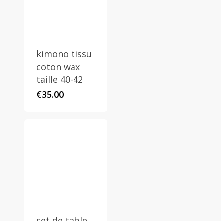
kimono tissu
coton wax
taille 40-42
€
35.00
set de table