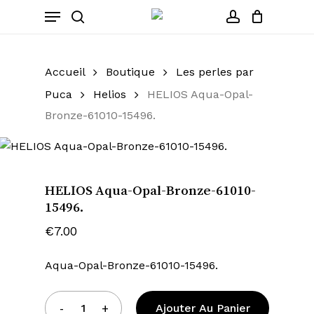
Cart
Skip
Menu
to
Close
search
account
main
Cart
content
Accueil
Boutique
Les perles par
Puca
Helios
HELIOS Aqua-Opal-
Bronze-61010-15496.
HELIOS Aqua-Opal-Bronze-61010-
15496.
€
7.00
Aqua-Opal-Bronze-61010-15496.
Ajouter Au Panier