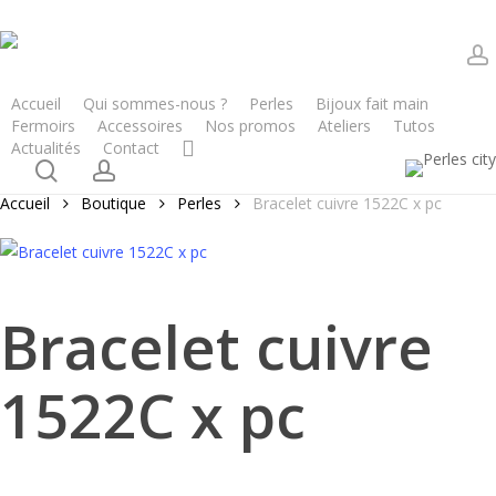
Skip
to
main
a
content
Accueil
Qui sommes-nous ?
Perles
Bijoux fait main
Cart
Fermoirs
Accessoires
Nos promos
Ateliers
Tutos
Actualités
Contact
Close
search
account
Cart
Accueil
Boutique
Perles
Bracelet cuivre 1522C x pc
Bracelet cuivre
1522C x pc