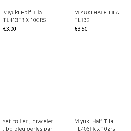
Miyuki Half Tila
MIYUKI HALF TILA
TL413FR X 10GRS
TL132
€
3.00
€
3.50
set collier , bracelet
Miyuki Half Tila
, bo bleu perles par
TL406FR x 10grs