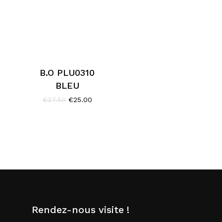
B.O PLU0310
BLEU
Le
Le
€
27.50
€
25.00
prix
prix
initial
actuel
était :
est :
€27.50.
€25.00.
Rendez-nous visite !