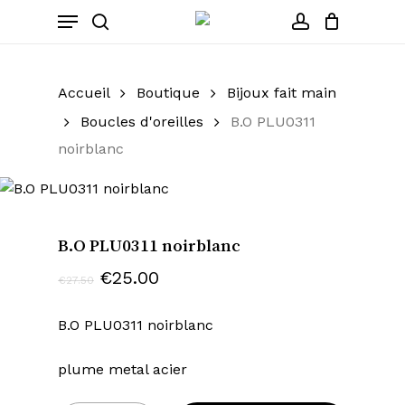
Cart
Skip
Menu
to
Close
search
account
main
Cart
content
Accueil
Boutique
Bijoux fait main
Boucles d'oreilles
B.O PLU0311
noirblanc
B.O PLU0311 noirblanc
Le
Le
€
25.00
€
27.50
prix
prix
initial
actuel
B.O PLU0311 noirblanc
était :
est :
plume metal acier
€27.50.
€25.00.